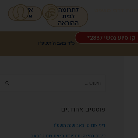
לתרומה
איזור
ונות דרכי משפט
לבית
אישי
ההוראה
קו סיוע נפשי 2837*
כ״ד באב ה׳תשפ״ו
פוסטים אחרונים
דיני צום ט' באב שנת תשפ"ו
כיבוס רחיצה ותספורת בצאת צום ט' באב