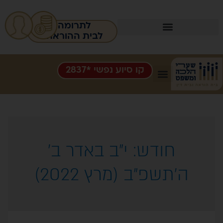
לתרומה
לבית ההוראה
ו סיוע נפשי *2837
:
י״ב באדר ב׳
(מרץ 2022)