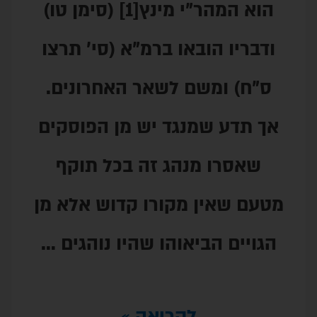
הוא המהר"י מינץ[1] (סימן טו)
באו ברמ"א (סי' תרצו
ם לשאר האחרונים.
נגד יש מן הפוסקים
נהג זה בכל תוקף
 מקורו קדוש אלא מן
יאוהו שהיו נוהגים …
לקריאה »