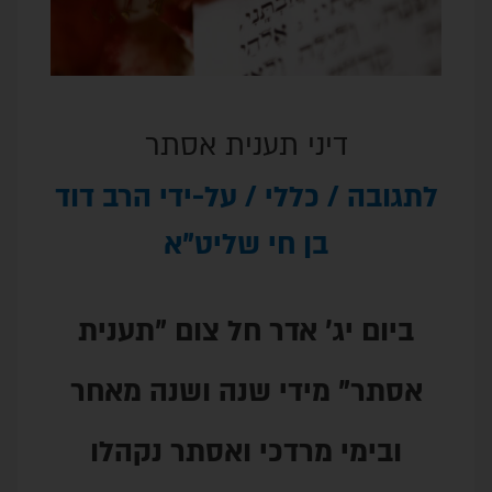
י תענית אסתר
ללי
/ על-ידי
הרב דוד
ן חי שליט"א
 אדר חל צום "תענית
די שנה ושנה מאחר
רדכי ואסתר נקהלו