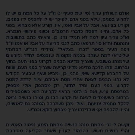
' שמ סעיף יג) וז"ל על כל המתים יש לו
י אדם, לפיכך יש לו להכניס ידו בפנים,
 אביו ואמו, אינו קורע אלא מבחוץ, בפני
ק כדברי הרמב"ם וכשני פירושי הגמרא.
לא תמיד נהגו כן. וראיתי כתב בתשובות
א) כתב לגבי קריעה על אביו או אמו וז"ל
כרון בצלאל" (מידידי הגר"ש דבלצקי
בכמה מקומות שנכנסים לחדר וקורעים
ך מדינא הבנים לקרוע בפני העם בחוץ
ינא מדיני קריעה שצריך בפני העם, וצווח
ן נוהגין כן, ומביא שאף שבעיר הקודש
ת אחרי מטת אביהם, ציוה לרדת למטה
מיד לחזור, רק מסתפק אולי מספיק
 הזמן הראוי לקריעה הוא כשמספידים
ת אז יקרעו הבנים, ומיהו בנשים נראה
ואולי מהן נשתרבב המנהג גם לאנשים,
ידהו צריך מבחוץ דוקא וכמ"ש.
נהג הנשים מחמת הצנע נפטור האנשים
הרהור לעניין שאחר הקריעה מסובבת