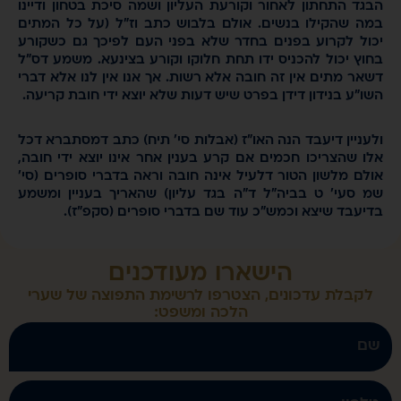
קורעת העליון ושמה סיכת בטחון ודיינו
אולם בלבוש כתב וז"ל (על כל המתים
חדר שלא בפני העם לפיכך גם כשקורע
ו תחת חלוקו וקורע בצינעא. משמע דס"ל
ה אלא רשות. אך אנו אין לנו אלא דברי
רט שיש דעות שלא יוצא ידי חובת קריעה.
ו"ז (אבלות סי' תיח) כתב דמסתברא דכל
ם קרע בענין אחר אינו יוצא ידי חובה,
יל אינה חובה וראה בדברי סופרים (סי'
"ה בגד עליון) שהאריך בעניין ומשמע
עוד שם בדברי סופרים (סקפ"ז).
ארו מעודכנים
הצטרפו לרשימת התפוצה של שערי
הלכה ומשפט: