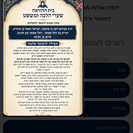
נה הנפש, סוגי מצבים הגורמים
כים השונות להענקת סיוע.
רוצים לשמוע עוד? חייגו אלינו 02-
6321620
רטיכם ונחזור אליכם בהקדם