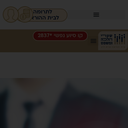
לתרומה
לבית ההוראה
ו סיוע נפשי *2837